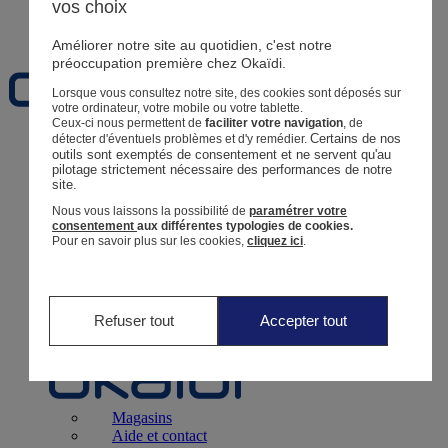
vos choix
Favoris
Améliorer notre site au quotidien, c'est notre
préoccupation première chez Okaïdi.
Lorsque vous consultez notre site, des cookies sont déposés sur
votre ordinateur, votre mobile ou votre tablette.
Ceux-ci nous permettent de
faciliter votre navigation
, de
Certains de nos 
détecter d'éventuels problèmes et d'y remédier.
Naissance
0 - 12 mois
outils sont exemptés de consentement et ne servent qu'au 
pilotage strictement nécessaire des performances de notre 
site.
Nous vous laissons la possibilité de
paramétrer votre
consentement
aux différentes typologies de cookies.
Pour en savoir plus sur les cookies,
cliquez ici
.
Magasins
Aide et contact
Livraison
Retour
Bébé Fille
3 mois - 5 ans
Refuser tout
Accepter tout
Magasins
Aide et contact