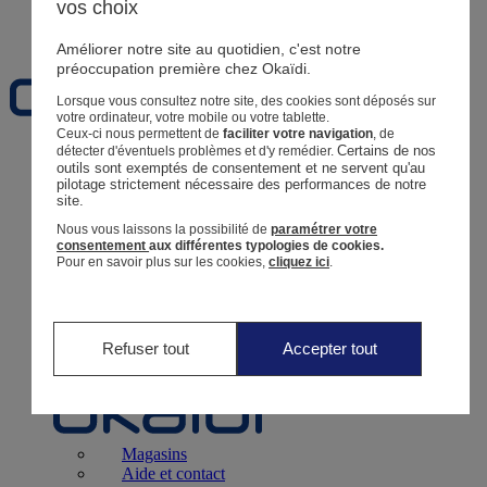
vos choix
Favoris
Améliorer notre site au quotidien, c'est notre
préoccupation première chez Okaïdi.
Lorsque vous consultez notre site, des cookies sont déposés sur
votre ordinateur, votre mobile ou votre tablette.
Ceux-ci nous permettent de
faciliter votre navigation
, de
Certains de nos 
détecter d'éventuels problèmes et d'y remédier.
Naissance
0 - 12 mois
outils sont exemptés de consentement et ne servent qu'au 
pilotage strictement nécessaire des performances de notre 
site.
Nous vous laissons la possibilité de
paramétrer votre
consentement
aux différentes typologies de cookies.
Pour en savoir plus sur les cookies,
cliquez ici
.
Magasins
Aide et contact
Livraison
Retour
Bébé Fille
3 mois - 5 ans
Refuser tout
Accepter tout
Magasins
Aide et contact