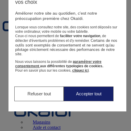
vos choix
Favoris
Améliorer notre site au quotidien, c'est notre
préoccupation première chez Okaïdi.
Lorsque vous consultez notre site, des cookies sont déposés sur
votre ordinateur, votre mobile ou votre tablette.
Ceux-ci nous permettent de
faciliter votre navigation
, de
Certains de nos 
détecter d'éventuels problèmes et d'y remédier.
Naissance
0 - 12 mois
outils sont exemptés de consentement et ne servent qu'au 
pilotage strictement nécessaire des performances de notre 
site.
Nous vous laissons la possibilité de
paramétrer votre
consentement
aux différentes typologies de cookies.
Pour en savoir plus sur les cookies,
cliquez ici
.
Magasins
Aide et contact
Livraison
Retour
Bébé Fille
3 mois - 5 ans
Refuser tout
Accepter tout
Magasins
Aide et contact