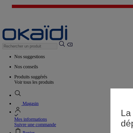
Nos suggestions
Nos conseils
Produits suggérés
Voir tous les produits
Magasin
La 
Mes informations
dé
Suivre une commande
Panier