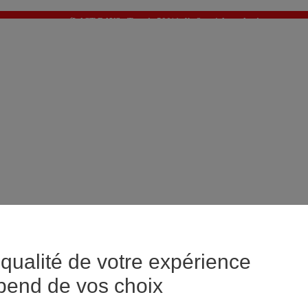
⚡LAST DAYS : Tout à -50%* dès 2 articles achetés
>
💙 1€ le 3ème article > j'en profite !
qualité de votre expérience
pend de vos choix