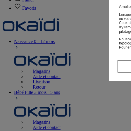
Amélior
Favoris
Lorsque
ou votre
Ceux-c
d'y rem
pilotag
Nous vo
Naissance
0 - 12 mois
typolog
Pour en
Magasins
Aide et contact
Livraison
Retour
Bébé Fille
3 mois - 5 ans
Magasins
Aide et contact