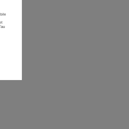
bile
et
au 