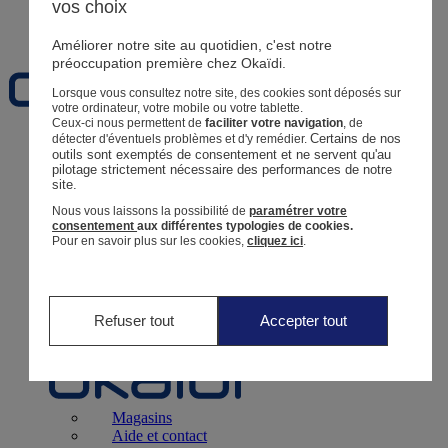
vos choix
Favoris
Améliorer notre site au quotidien, c'est notre
préoccupation première chez Okaïdi.
Lorsque vous consultez notre site, des cookies sont déposés sur
votre ordinateur, votre mobile ou votre tablette.
Ceux-ci nous permettent de
faciliter votre navigation
, de
Certains de nos 
détecter d'éventuels problèmes et d'y remédier.
Naissance
0 - 12 mois
outils sont exemptés de consentement et ne servent qu'au 
pilotage strictement nécessaire des performances de notre 
site.
Nous vous laissons la possibilité de
paramétrer votre
consentement
aux différentes typologies de cookies.
Pour en savoir plus sur les cookies,
cliquez ici
.
Magasins
Aide et contact
Livraison
Retour
Bébé Fille
3 mois - 5 ans
Refuser tout
Accepter tout
Magasins
Aide et contact