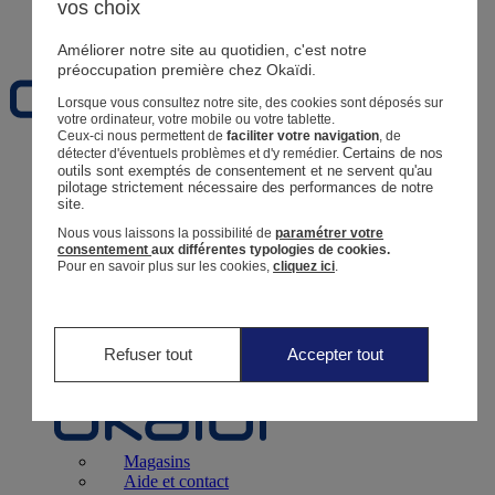
vos choix
Favoris
Améliorer notre site au quotidien, c'est notre
préoccupation première chez Okaïdi.
Lorsque vous consultez notre site, des cookies sont déposés sur
votre ordinateur, votre mobile ou votre tablette.
Ceux-ci nous permettent de
faciliter votre navigation
, de
Certains de nos 
détecter d'éventuels problèmes et d'y remédier.
Naissance
0 - 12 mois
outils sont exemptés de consentement et ne servent qu'au 
pilotage strictement nécessaire des performances de notre 
site.
Nous vous laissons la possibilité de
paramétrer votre
consentement
aux différentes typologies de cookies.
Pour en savoir plus sur les cookies,
cliquez ici
.
Magasins
Aide et contact
Livraison
Retour
Bébé Fille
3 mois - 5 ans
Refuser tout
Accepter tout
Magasins
Aide et contact