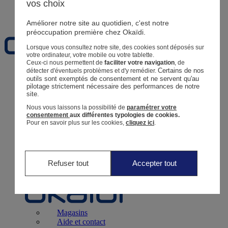
vos choix
Favoris
Améliorer notre site au quotidien, c'est notre
préoccupation première chez Okaïdi.
Lorsque vous consultez notre site, des cookies sont déposés sur
votre ordinateur, votre mobile ou votre tablette.
Ceux-ci nous permettent de
faciliter votre navigation
, de
Certains de nos 
détecter d'éventuels problèmes et d'y remédier.
Naissance
0 - 12 mois
outils sont exemptés de consentement et ne servent qu'au 
pilotage strictement nécessaire des performances de notre 
site.
Nous vous laissons la possibilité de
paramétrer votre
consentement
aux différentes typologies de cookies.
Pour en savoir plus sur les cookies,
cliquez ici
.
Magasins
Aide et contact
Livraison
Retour
Bébé Fille
3 mois - 5 ans
Refuser tout
Accepter tout
Magasins
Aide et contact