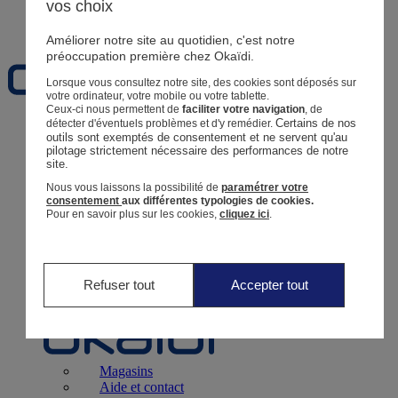
vos choix
Favoris
Améliorer notre site au quotidien, c'est notre
préoccupation première chez Okaïdi.
Lorsque vous consultez notre site, des cookies sont déposés sur
votre ordinateur, votre mobile ou votre tablette.
Ceux-ci nous permettent de
faciliter votre navigation
, de
Certains de nos 
détecter d'éventuels problèmes et d'y remédier.
Naissance
0 - 12 mois
outils sont exemptés de consentement et ne servent qu'au 
pilotage strictement nécessaire des performances de notre 
site.
Nous vous laissons la possibilité de
paramétrer votre
consentement
aux différentes typologies de cookies.
Pour en savoir plus sur les cookies,
cliquez ici
.
Magasins
Aide et contact
Livraison
Retour
Bébé Fille
3 mois - 5 ans
Refuser tout
Accepter tout
Magasins
Aide et contact