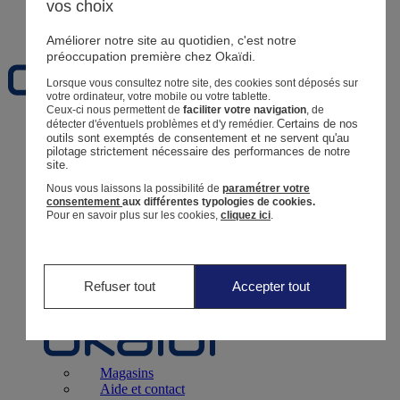
vos choix
Favoris
Améliorer notre site au quotidien, c'est notre
préoccupation première chez Okaïdi.
Lorsque vous consultez notre site, des cookies sont déposés sur
votre ordinateur, votre mobile ou votre tablette.
Ceux-ci nous permettent de
faciliter votre navigation
, de
Certains de nos 
détecter d'éventuels problèmes et d'y remédier.
Naissance
0 - 12 mois
outils sont exemptés de consentement et ne servent qu'au 
pilotage strictement nécessaire des performances de notre 
site.
Nous vous laissons la possibilité de
paramétrer votre
consentement
aux différentes typologies de cookies.
Pour en savoir plus sur les cookies,
cliquez ici
.
Magasins
Aide et contact
Livraison
Retour
Bébé Fille
3 mois - 5 ans
Refuser tout
Accepter tout
Magasins
Aide et contact